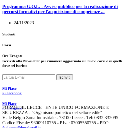
Programma G.O.L. - Avviso pubblico per la realizzazione di
percorsi formativi per l'acquisizione di competenze ...
24/11/2023
Studenti
Corsi
Ore Erogate
Iscriviti
alla
Newsletter
per rimanere aggiornato sui nuovi corsi e su quelli
dove sei iscritto
Iscriviti
Mi Piace
su Facebook
Mi Piace
FORMEDIL LECCE - ENTE UNICO FORMAZIONE E
su Instagram
SICUREZZA - "Organismo paritetico del settore edile"
Viale Belgio Zona Industriale - 73100 Lecce - Tel: 0832.332095
Codice Fiscale: 93009110755 - P.Iva: 03005550755 - PEC:
fsclecce@legalmail.it