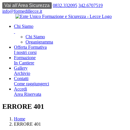
0832.332095
342.6707519
info@formedillecce.it
Chi Siamo
Chi Siamo
Organigramma
Offerta Formativa
I nostri corsi
Formazione
In Cantiere
Gallery
Archivio
Contatti
Come raggiungerci
Accedi
Area Riservata
ERRORE 401
Home
ERRORE 401