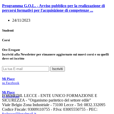
Programma G.O.L. - Avviso pubblico per la realizzazione di
percorsi formativi per l'acquisizione di competenze ...
24/11/2023
Studenti
Corsi
Ore Erogate
Iscriviti
alla
Newsletter
per rimanere aggiornato sui nuovi corsi e su quelli
dove sei iscritto
Iscriviti
Mi Piace
su Facebook
Mi Piace
FORMEDIL LECCE - ENTE UNICO FORMAZIONE E
su Instagram
SICUREZZA - "Organismo paritetico del settore edile"
Viale Belgio Zona Industriale - 73100 Lecce - Tel: 0832.332095
Codice Fiscale: 93009110755 - P.Iva: 03005550755 - PEC:
fsclecce@legalmail.it