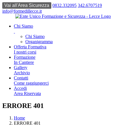
0832.332095
342.6707519
info@formedillecce.it
Chi Siamo
Chi Siamo
Organigramma
Offerta Formativa
I nostri corsi
Formazione
In Cantiere
Gallery
Archivio
Contatti
Come raggiungerci
Accedi
Area Riservata
ERRORE 401
Home
ERRORE 401